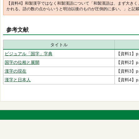
【資料4】和製漢字ではなく和製漢語について「和製漢語は、まず大きく
かれる。語の数の点からいうと明治以後のものが圧倒的に多い。」と記
参考文献
タイトル
ビジュアル「国字」字典
【資料1】p
国字の位相と展開
【資料2】p.
漢字の現在
【資料3】p.
漢字と日本人
【資料4】p.